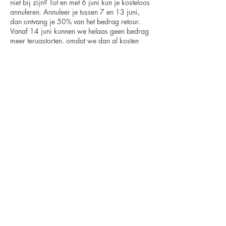
niet bij zijn? Tot en met 6 juni kun je kosteloos
annuleren. Annuleer je tussen 7 en 13 juni,
dan ontvang je 50% van het bedrag retour.
Vanaf 14 juni kunnen we helaas geen bedrag
meer terugstorten, omdat we dan al kosten
maken voor de voorbereiding en lunch.
Je mag natuurlijk altijd iemand anders blij
maken met jouw plek. Laat het ons dan even
weten.
Contactgegevens
Studio Souplesse, Kelderstraat 41, Stein,
Netherlands
06-55896361
info@studiosouplesse.nl