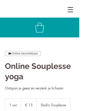
Online beschikbaar
Online Souplesse
yoga
Ontspan je geest en versterk je lichaam
15
euro
1 uur
1
€ 15
Studio Souplesse
u