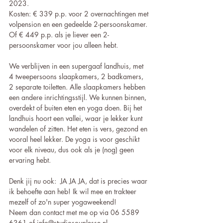
2023.
Kosten: € 339 p.p. voor 2 overnachtingen met 
volpension en een gedeelde 2-persoonskamer. 
Of € 449 p.p. als je liever een 2-
persoonskamer voor jou alleen hebt.
We verblijven in een supergaaf landhuis, met 
4 tweepersoons slaapkamers, 2 badkamers, 
2 separate toiletten. Alle slaapkamers hebben 
een andere inrichtingsstijl. We kunnen binnen, 
overdekt of buiten eten en yoga doen. Bij het 
landhuis hoort een vallei, waar je lekker kunt 
wandelen of zitten. Het eten is vers, gezond en 
vooral heel lekker. De yoga is voor geschikt 
voor elk niveau, dus ook als je (nog) geen 
ervaring hebt. 
Denk jij nu ook:  JA JA JA, dat is precies waar 
ik behoefte aan heb! Ik wil mee en trakteer 
mezelf of zo'n super yogaweekend!
Neem dan contact met me op via 06 5589 
6361 of info@studiosouplesse.nl